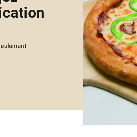
ication
eulement 