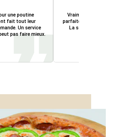
ur une poutine 
Vraiment une excellente pizzeria
t fait tout leur 
parfaitement cuite et garnie de pr
mande. Un service 
La sauce et la croûte étaient 
eut pas faire mieux.
recommande vivem
Mark